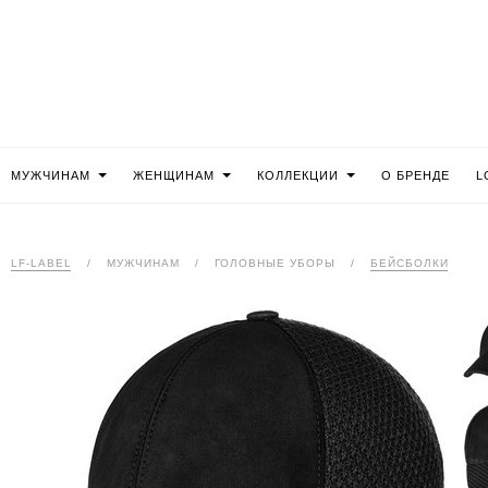
МУЖЧИНАМ
ЖЕНЩИНАМ
КОЛЛЕКЦИИ
О БРЕНДЕ
L
LF-LABEL
/
МУЖЧИНАМ
/
ГОЛОВНЫЕ УБОРЫ
/
БЕЙСБОЛКИ