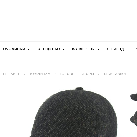
МУЖЧИНАМ
ЖЕНЩИНАМ
КОЛЛЕКЦИИ
О БРЕНДЕ
L
LF-LABEL
/
МУЖЧИНАМ
/
ГОЛОВНЫЕ УБОРЫ
/
БЕЙСБОЛКИ