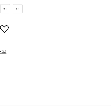
61
62
ХОД