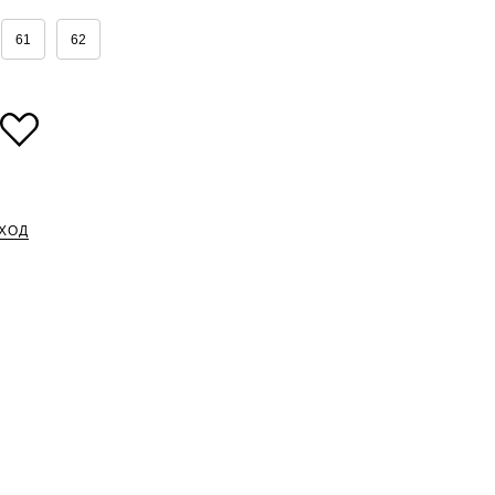
61
62
ХОД