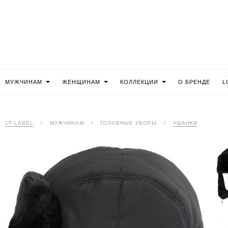
МУЖЧИНАМ
ЖЕНЩИНАМ
КОЛЛЕКЦИИ
О БРЕНДЕ
L
LF-LABEL
/
МУЖЧИНАМ
/
ГОЛОВНЫЕ УБОРЫ
/
УШАНКИ