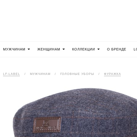
МУЖЧИНАМ
ЖЕНЩИНАМ
КОЛЛЕКЦИИ
О БРЕНДЕ
L
LF-LABEL
/
МУЖЧИНАМ
/
ГОЛОВНЫЕ УБОРЫ
/
ФУРАЖКА